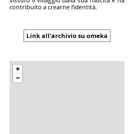
vissuto il villaggio dalla sua nascita e ha
contribuito a crearne l‘identità.
Link all'archivio su omeka
+
−