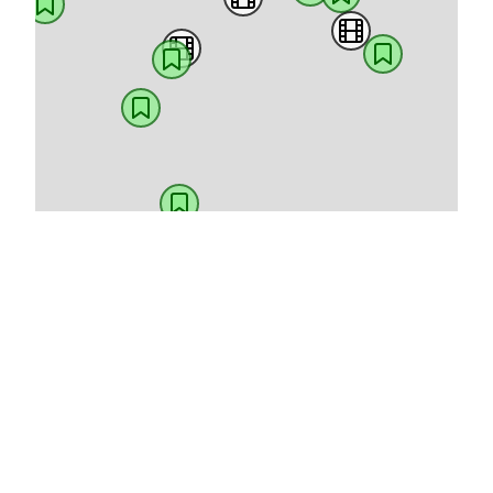
Leaflet
AFOr | Archivio delle Fonti Orali
c/o Ovestlab – via Nicolò Biondo, 86
41126 Modena (MO)
afor@afor.dev