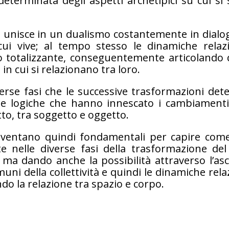
 determinata degli aspetti archetipici su cui si
 unisce in un dualismo costantemente in dialogo 
ui vive; al tempo stesso le dinamiche relazio
 totalizzante, conseguentemente articolando 
o in cui si relazionano tra loro.
iverse fasi che le successive trasformazioni d
e logiche che hanno innescato i cambiamenti 
tto, tra soggetto e oggetto.
diventano quindi fondamentali per capire come 
te nelle diverse fasi della trasformazione de
ma dando anche la possibilità attraverso l’asco
omuni della collettività e quindi le dinamiche re
do la relazione tra spazio e corpo.